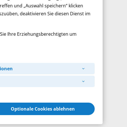
treffen und „Auswahl speichern“ klicken
Berufsbildungsbereich
uszuüben, deaktivieren Sie diesen Dienst im
Arbeitsbereiche
 Sie Ihre Erziehungsberechtigten um
Förderstätte
Begleitende Dienste
Arbeitsbegleitende Angebote
ionen
Integra (Außenarbeitsplätze)
Werkstattrat
Frauenbeauftragte
Optionale Cookies ablehnen